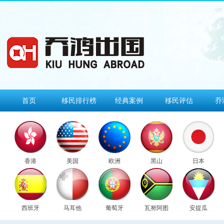
首页
移民排行榜
经典案例
移民评估
乔
香港
美国
欧洲
黑山
日本
西班牙
马耳他
葡萄牙
瓦努阿图
安提瓜