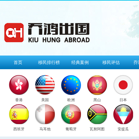
首页
移民排行榜
经典案例
移民评估
乔
香港
美国
欧洲
黑山
日本
西班牙
马耳他
葡萄牙
瓦努阿图
安提瓜