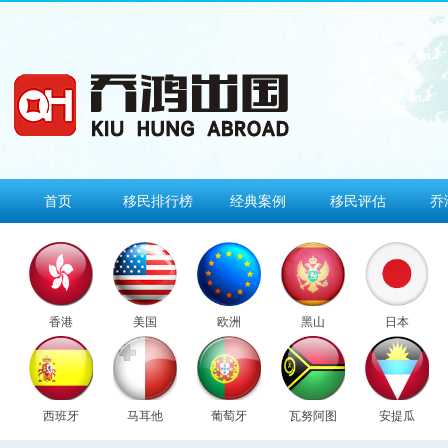
首页
移民排行榜
经典案例
移民评估
乔
香港
美国
欧洲
黑山
日本
西班牙
马耳他
葡萄牙
瓦努阿图
安提瓜