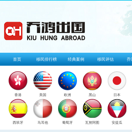
首页
移民排行榜
经典案例
移民评估
乔
香港
美国
欧洲
黑山
日本
西班牙
马耳他
葡萄牙
瓦努阿图
安提瓜