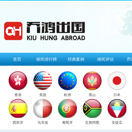
首页
移民排行榜
经典案例
移民评估
乔
香港
美国
欧洲
黑山
日本
西班牙
马耳他
葡萄牙
瓦努阿图
安提瓜