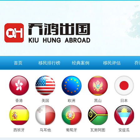
首页
移民排行榜
经典案例
移民评估
乔
香港
美国
欧洲
黑山
日本
西班牙
马耳他
葡萄牙
瓦努阿图
安提瓜