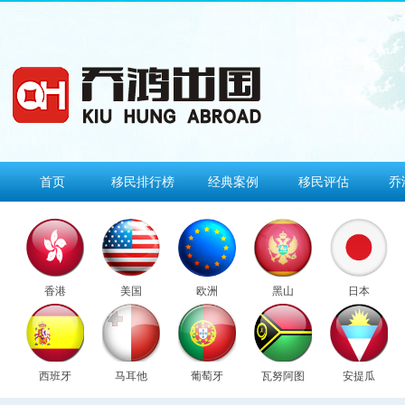
首页
移民排行榜
经典案例
移民评估
乔
香港
美国
欧洲
黑山
日本
西班牙
马耳他
葡萄牙
瓦努阿图
安提瓜