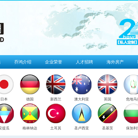
估
乔鸿介绍
企业荣誉
人才招聘
海外房产
日本
德国
新西兰
澳大利亚
英国
危地马
安提瓜
格林纳达
土耳其
圣卢西亚
圣基茨
保加利