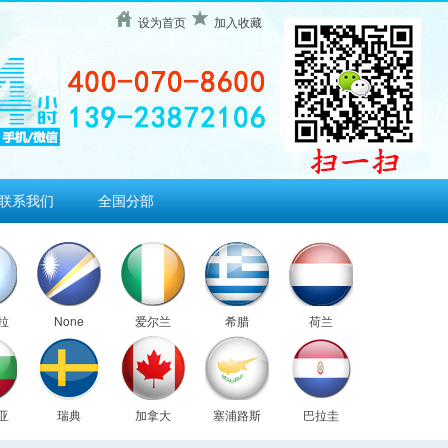
设为首页
加入收藏
联系我们
全国分部
拉
None
爱尔兰
希腊
荷兰
亚
瑞典
加拿大
塞浦路斯
巴拉圭