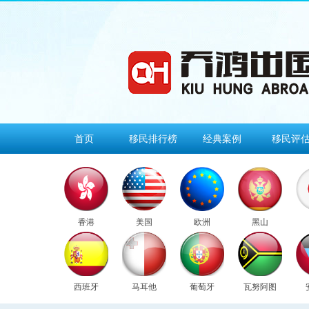
首页
移民排行榜
经典案例
移民评
香港
美国
欧洲
黑山
西班牙
马耳他
葡萄牙
瓦努阿图