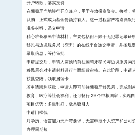
开户转款，落实投资
在葡萄牙当地银行开立账户，用于存放投资资金。接着，将
认购，正式成为基金份额持有人。这一过程需严格遵循银
准备材料，递交申请
精心准备移民申请材料，主要包括但不限于无犯罪记录证
移民与边境服务局（SEF）的在线平台递交申请，并按规
录取信息，等待审批
申请提交后，申请人需预约前往葡萄牙移民与边境服务局
移民局会对申请材料进行全面细致审核。在此阶段，申请
获批登陆，领取居留卡
若申请顺利获批，申请人即可前往葡萄牙移民局，完成剩
教育、医疗等社会福利，还可畅行 29 个申根国家，实现
项目优势：多重利好，极具吸引力
申请门槛低
对学历、语言能力无严苛要求，无需申报个人资产和公司
办理周期短