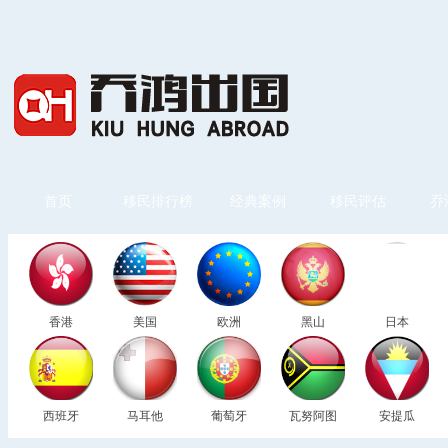
首页
移民排行榜
经典案例
移民评估
乔
香港
美国
欧洲
黑山
日本
西班牙
马耳他
葡萄牙
瓦努阿图
安提瓜