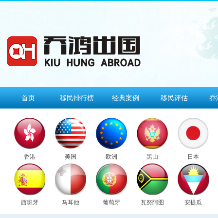
首页
移民排行榜
经典案例
移民评估
乔
香港
美国
欧洲
黑山
日本
西班牙
马耳他
葡萄牙
瓦努阿图
安提瓜