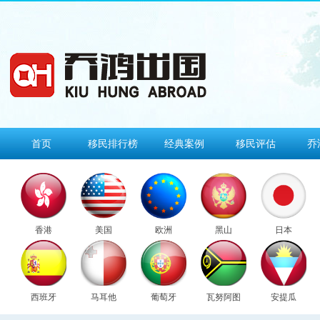
首页
移民排行榜
经典案例
移民评估
乔
香港
美国
欧洲
黑山
日本
西班牙
马耳他
葡萄牙
瓦努阿图
安提瓜