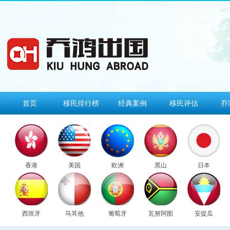
首页
移民排行榜
经典案例
移民评估
乔
香港
美国
欧洲
黑山
日本
西班牙
马耳他
葡萄牙
瓦努阿图
安提瓜