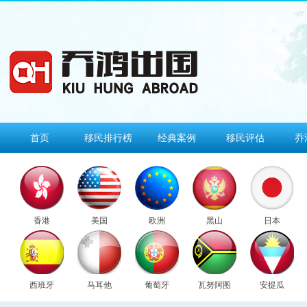
首页
移民排行榜
经典案例
移民评估
乔
香港
美国
欧洲
黑山
日本
西班牙
马耳他
葡萄牙
瓦努阿图
安提瓜