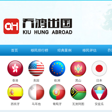
首页
移民排行榜
经典案例
移民评估
乔
香港
美国
欧洲
黑山
日本
西班牙
马耳他
葡萄牙
瓦努阿图
安提瓜