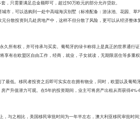
套，只需要满足总金额即可，超过50万欧元的部分允许贷款。
要城市，可以选购到一处中高端海滨别墅（标准配备：游泳池、花园、草
欧元分散投资到几处房地产中，这样不但分散了风险，更可以从经济整体
拥有永久所有权，并可传承与买卖。葡萄牙的绿卡称得上是真正的世界通行
还将享有在欧盟区自由工作，经商，就业，子女就读，无期限居住等多重
到了最低。移民者投资之后即可实实在在拥有物业，同时，欧盟以及葡萄
房产升值潜力可观。在5年的投资期间，业主可将房产出租从而获得4%-
%以上，与之相比，美国移民审批时间为一年半左右，澳大利亚移民审批时间