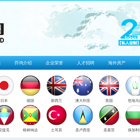
估
乔鸿介绍
企业荣誉
人才招聘
海外房产
日本
德国
新西兰
澳大利亚
英国
危地马
安提瓜
格林纳达
土耳其
圣卢西亚
圣基茨
保加利