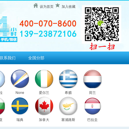
设为首页
加入收藏
联系我们
全国分部
拉
None
爱尔兰
希腊
荷兰
亚
瑞典
加拿大
塞浦路斯
巴拉圭