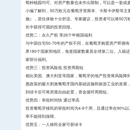
萄种植园均可。对房产数量也未作出限制，可以是一套或多
小编了解到，50万欧元在葡萄牙里斯本、卡斯卡伊斯等主
施），居住体验十分舒适。专家建议，投资者可以将50万
长中获得可观的投资回报。
优势二：永久产权 享26个申根国福利
与中国住宅50-70年的产权不同，在葡萄牙购置房产即
界180个国家和地区，免签国家数量居全球第二位。入籍
家部分福利。
优势三：投资风险低 投资周期短
相比美国、澳大利亚等国家，葡萄牙的地产投资将风险降
惠政策的极大刺激葡萄牙国内基础设施和旅游工业的发展，
到绿卡后可将房屋自由处置，资金循环周期短。
优势四：审批时间快 通过率高
投资葡萄牙移民的审批时间为4-6个周，且通过率在90
率不能得到保障。
优势五：一人移民全家可获绿卡