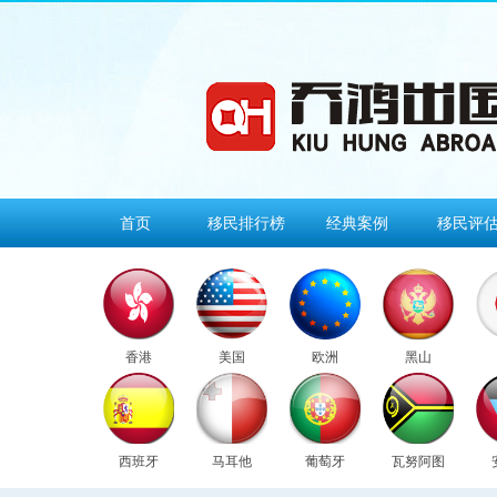
首页
移民排行榜
经典案例
移民评
香港
美国
欧洲
黑山
西班牙
马耳他
葡萄牙
瓦努阿图