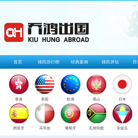
首页
移民排行榜
经典案例
移民评估
乔
香港
美国
欧洲
黑山
日本
西班牙
马耳他
葡萄牙
瓦努阿图
安提瓜