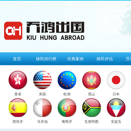
首页
移民排行榜
经典案例
移民评估
乔
香港
美国
欧洲
黑山
日本
西班牙
马耳他
葡萄牙
瓦努阿图
安提瓜