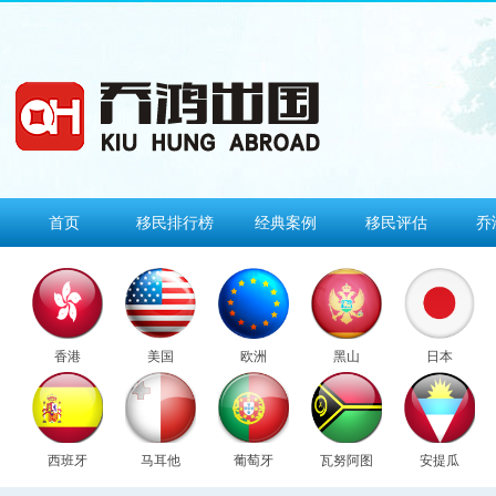
首页
移民排行榜
经典案例
移民评估
乔
香港
美国
欧洲
黑山
日本
西班牙
马耳他
葡萄牙
瓦努阿图
安提瓜