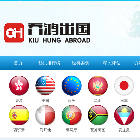
首页
移民排行榜
经典案例
移民评估
乔
香港
美国
欧洲
黑山
日本
西班牙
马耳他
葡萄牙
瓦努阿图
安提瓜