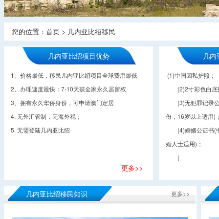
您的位置：
首页
>
几内亚比绍移民
几内亚比绍项目优势
几内
1、价格最低，移民几内亚比绍项目全球费用最低
(1)中国因私护照；
2、办理速度最快：7-10天获全家永久居留权
(2)2寸彩色白底
3、拥有永久华侨身份，可申请澳门定居
(3)无犯罪记录公
4. 无外汇管制，无海外税；
份，16岁以上适用)
5. 无需登陆几内亚比绍
(4)婚姻公证书(
婚人士适用)；
(
更多>>
几内亚比绍移民知识
更多>>