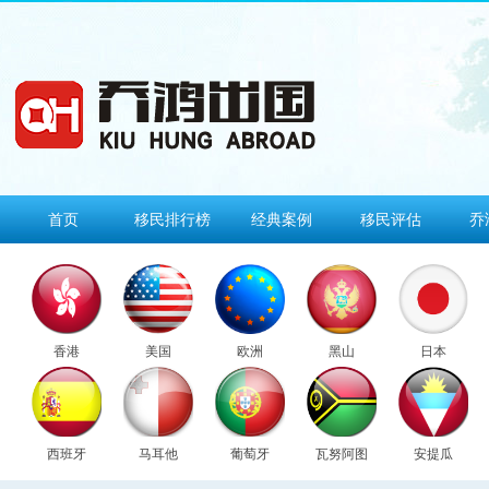
首页
移民排行榜
经典案例
移民评估
乔
香港
美国
欧洲
黑山
日本
西班牙
马耳他
葡萄牙
瓦努阿图
安提瓜