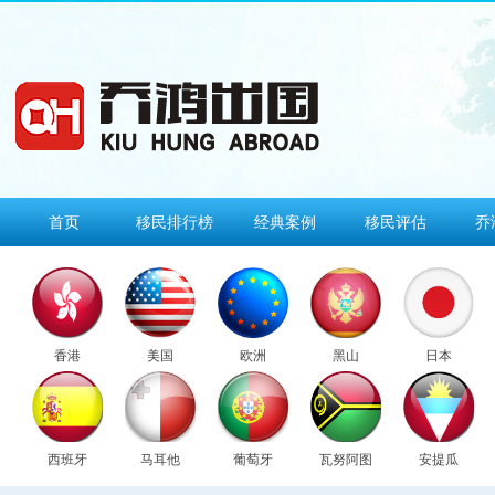
首页
移民排行榜
经典案例
移民评估
乔
香港
美国
欧洲
黑山
日本
西班牙
马耳他
葡萄牙
瓦努阿图
安提瓜