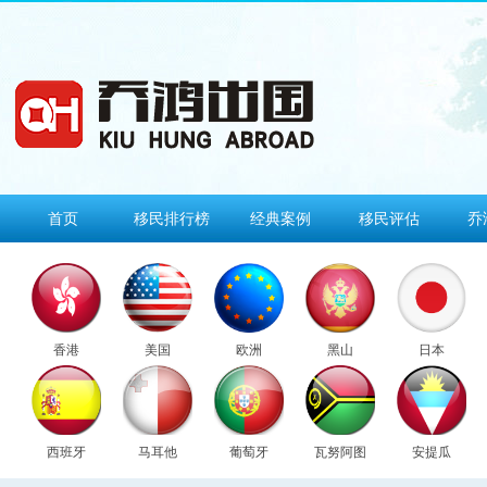
首页
移民排行榜
经典案例
移民评估
乔
香港
美国
欧洲
黑山
日本
西班牙
马耳他
葡萄牙
瓦努阿图
安提瓜