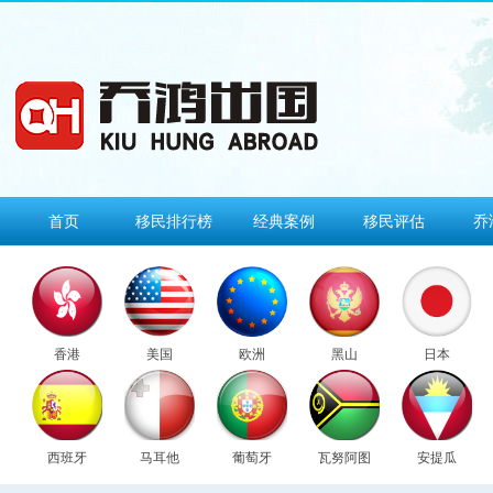
首页
移民排行榜
经典案例
移民评估
乔
香港
美国
欧洲
黑山
日本
西班牙
马耳他
葡萄牙
瓦努阿图
安提瓜