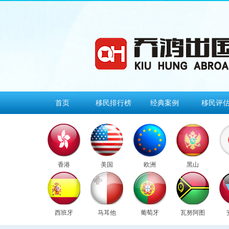
首页
移民排行榜
经典案例
移民评
香港
美国
欧洲
黑山
西班牙
马耳他
葡萄牙
瓦努阿图