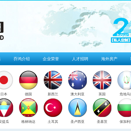
估
乔鸿介绍
企业荣誉
人才招聘
海外房产
日本
德国
新西兰
澳大利亚
英国
危地马
安提瓜
格林纳达
土耳其
圣卢西亚
圣基茨
保加利