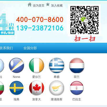
设为首页
加入收藏
联系我们
全国分部
拉
None
爱尔兰
希腊
荷兰
亚
瑞典
加拿大
塞浦路斯
巴拉圭