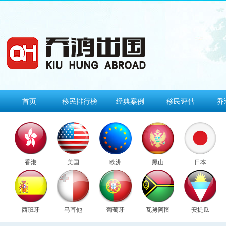
首页
移民排行榜
经典案例
移民评估
乔
香港
美国
欧洲
黑山
日本
西班牙
马耳他
葡萄牙
瓦努阿图
安提瓜