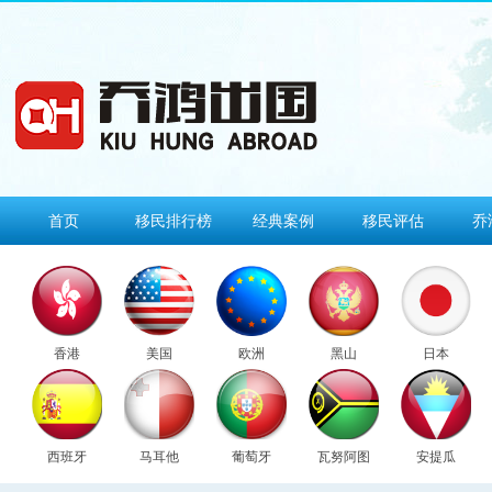
首页
移民排行榜
经典案例
移民评估
乔
香港
美国
欧洲
黑山
日本
西班牙
马耳他
葡萄牙
瓦努阿图
安提瓜