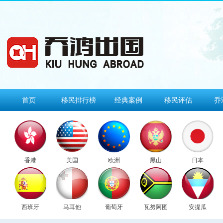
首页
移民排行榜
经典案例
移民评估
乔
香港
美国
欧洲
黑山
日本
西班牙
马耳他
葡萄牙
瓦努阿图
安提瓜