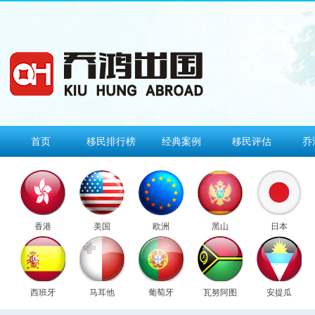
首页
移民排行榜
经典案例
移民评估
乔
香港
美国
欧洲
黑山
日本
西班牙
马耳他
葡萄牙
瓦努阿图
安提瓜