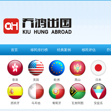
首页
移民排行榜
经典案例
移民评估
乔
香港
美国
欧洲
黑山
日本
西班牙
马耳他
葡萄牙
瓦努阿图
安提瓜