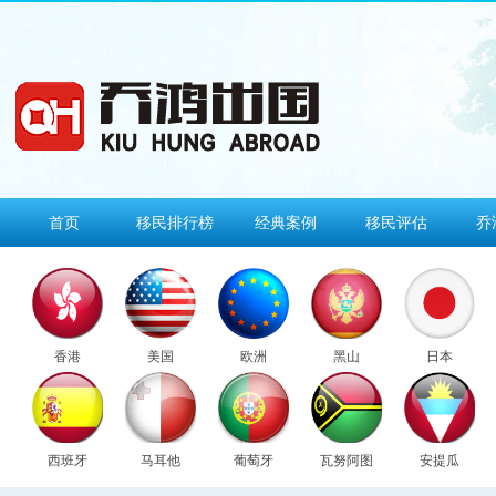
首页
移民排行榜
经典案例
移民评估
乔
香港
美国
欧洲
黑山
日本
西班牙
马耳他
葡萄牙
瓦努阿图
安提瓜