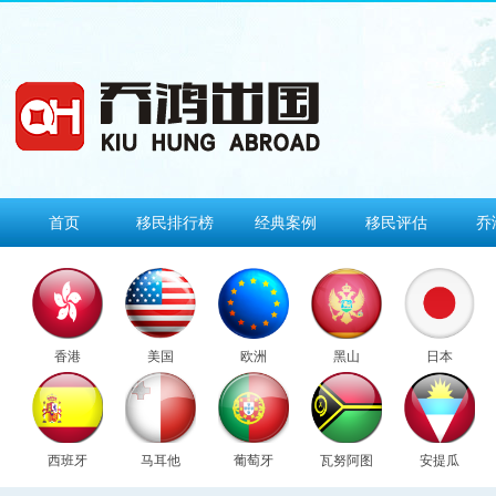
首页
移民排行榜
经典案例
移民评估
乔
香港
美国
欧洲
黑山
日本
西班牙
马耳他
葡萄牙
瓦努阿图
安提瓜