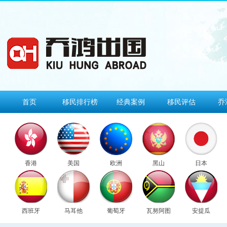
首页
移民排行榜
经典案例
移民评估
乔
香港
美国
欧洲
黑山
日本
西班牙
马耳他
葡萄牙
瓦努阿图
安提瓜