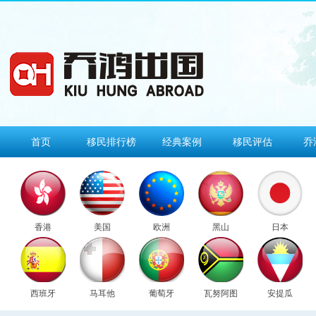
首页
移民排行榜
经典案例
移民评估
乔
香港
美国
欧洲
黑山
日本
西班牙
马耳他
葡萄牙
瓦努阿图
安提瓜