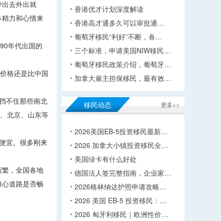
少出去外出就
香港优才计划深度解读
多精力和心情来
香港高才通多久可以审批通…
葡萄牙移民“利好”不断，各…
90年代出国的
三个标准，申请美国NIW移民…
葡萄牙移民政策介绍，葡萄牙…
tch价格还是比中国
加拿大雇主担保移民，最有效…
挡不住那些南北
移民动态
更多>>
海、北京、山东等
2026美国EB-5投资移民最新…
便宜。很多刚来
2026 加拿大小镇投资移民全…
美国绿卡有什么好处
频繁，全国各地
德国法人签完整指南，企业家…
担心道路是否畅
2026格林纳达护照申请攻略…
2026 美国 EB-5 投资移民：…
2026 匈牙利移民｜欧洲性价…