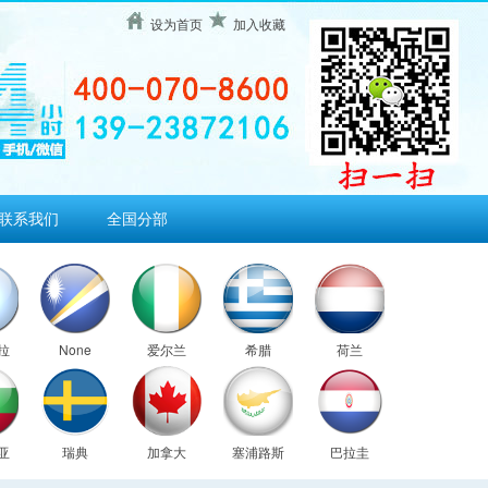
设为首页
加入收藏
联系我们
全国分部
拉
None
爱尔兰
希腊
荷兰
亚
瑞典
加拿大
塞浦路斯
巴拉圭