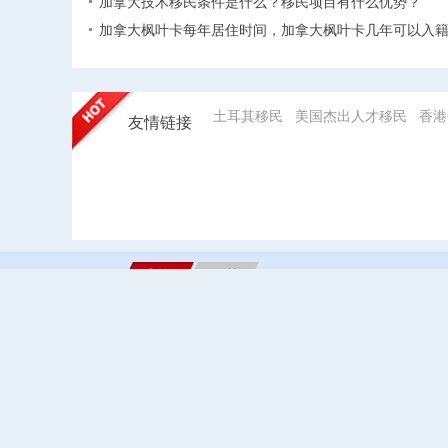
加拿大技术移民条件是什么？移民项目有什么优势？
加拿大枫叶卡每年居住时间，加拿大枫叶卡几年可以入籍
土耳其移民
美国杰出人才移民
香港
友情链接
上海
深圳
上海环球金融中心28层
关于乔鸿
注;本网站移民项目时间均
Copyright © 1998-2020 深圳市乔鸿海外投