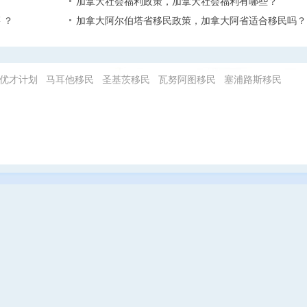
加拿大社会福利政策，加拿大社会福利有哪些？
 ？
加拿大阿尔伯塔省移民政策，加拿大阿省适合移民吗？
优才计划
马耳他移民
圣基茨移民
瓦努阿图移民
塞浦路斯移民
|
投诉与建议
|
诚聘英才
|
版权声明
|
联系我们
|
帮助中心
|
在线评
以移民国政府批准时间为准！ 版权所有 未经授权禁止复制或建立镜像
邮箱：
资顾问有限公司 因私出入境中介机构经营许可证 All Rights Reserved 乔
巴尼亚移民|马耳他移民条件等
粤ICP备14050685号-1