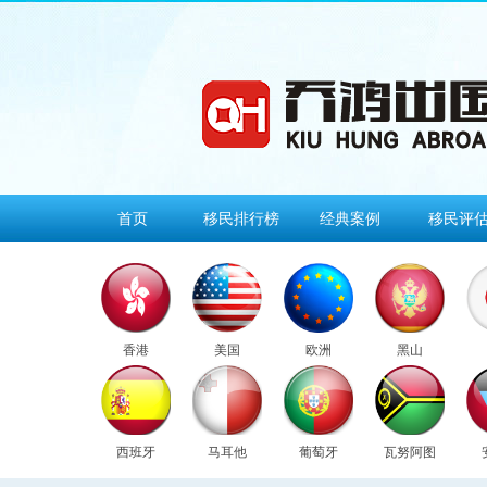
首页
移民排行榜
经典案例
移民评
香港
美国
欧洲
黑山
西班牙
马耳他
葡萄牙
瓦努阿图