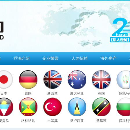
估
乔鸿介绍
企业荣誉
人才招聘
海外房产
日本
德国
新西兰
澳大利亚
英国
危地马
安提瓜
格林纳达
土耳其
圣卢西亚
圣基茨
保加利