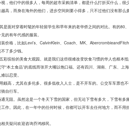
小视，他们中的很多人，每周的超市采购清单，都是什么打折买什么，很
来越高，而身在海外的他们，进步空间则要小得多，只不过他们没有那么
其是面对穿着时髦的年轻留学生和早年来的老华侨之间的对比。有的80、
一见的有年代感的服装。
vi’s、CalvinKlein、Coach、MK、AbercrombieandFi
花不了多少钱。
个五彩缤纷的美食大观园。就是我们这些很难改变饮食习惯的华人也根本抵
守“本土食品”的底线而张开大嘴以饱口福。还有四川、湖南、广东、上
人难以忍受。
费用颇高，尤其在多伦多。很多低收入人士，是不开车的。公交车车票也不
者骑自行车。
畅通无阻。虽然这是一个冬天下雪的国家，但无论下雪有多大，下雪有多
夜工作。因此，在一年中的任何时候，你都可以开车去任何地方，而不用
他相关疑问欢迎咨询乔鸿移民。