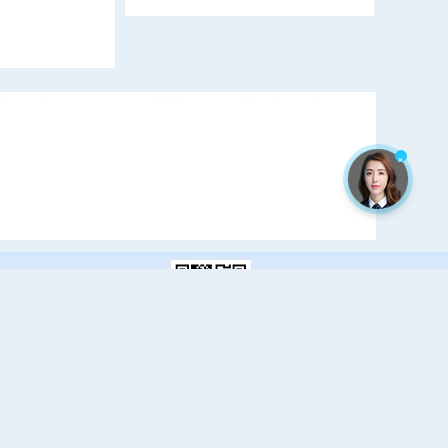
×
估
| 网站统计
qiaohong@qhyimin.com
鸿移民项目:欧洲移民|西班牙移民|香港优才计划|欧盟护照|阿尔