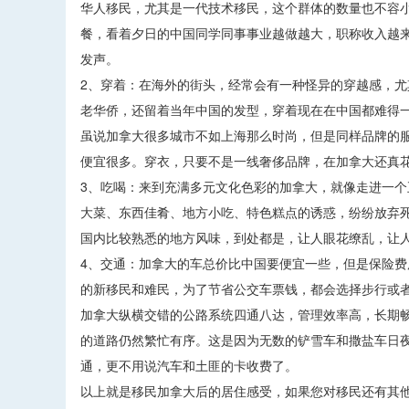
华人移民，尤其是一代技术移民，这个群体的数量也不容
餐，看着夕日的中国同学同事事业越做越大，职称收入越
发声。
2、穿着：在海外的街头，经常会有一种怪异的穿越感，尤
老华侨，还留着当年中国的发型，穿着现在在中国都难得
虽说加拿大很多城市不如上海那么时尚，但是同样品牌的服装价格，比如Le
便宜很多。穿衣，只要不是一线奢侈品牌，在加拿大还真
3、吃喝：来到充满多元文化色彩的加拿大，就像走进一
大菜、东西佳肴、地方小吃、特色糕点的诱惑，纷纷放弃死
国内比较熟悉的地方风味，到处都是，让人眼花缭乱，让
4、交通：加拿大的车总价比中国要便宜一些，但是保险
的新移民和难民，为了节省公交车票钱，都会选择步行或
加拿大纵横交错的公路系统四通八达，管理效率高，长期
的道路仍然繁忙有序。这是因为无数的铲雪车和撒盐车日
通，更不用说汽车和土匪的卡收费了。
以上就是移民加拿大后的居住感受，如果您对移民还有其