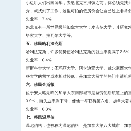
小边听人们出国留学，去魁北克三河镇之前，你必须先找
秀，就找到了工作，这里可怕的低房价会让自己过上非常
失业率：7.4%
魁北克有一所世界级的加拿大大学：麦吉尔大学，其研究水
毕索大学、拉瓦尔大学等。
五、移民哈利法克斯
哈利法克斯，许多优势使哈利法克斯的就业率提高了2.6
失业率：6.4%
新斯科舍大学：圣玛丽大学、阿卡迪亚大学、戴尔豪西大
些大学的留学成本相对较低，是加拿大留学的热门申请机
六、移民金斯顿
位于安大略湖畔的加拿大东南部城市是圣劳伦斯航道上的
0.9%，而失业率则下降，使他一举获得第六名。加拿大
失业率：6.3%
七、移民温尼伯
温尼伯格，也被称为温尼伯格，是加拿大第八大城市，加