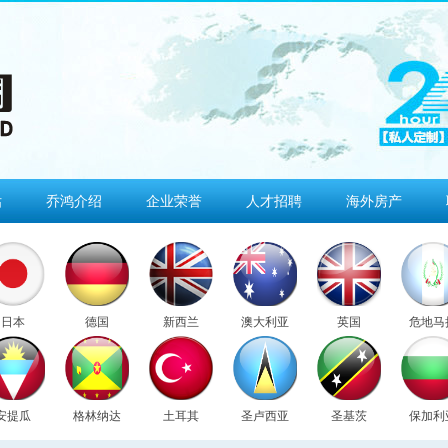
估
乔鸿介绍
企业荣誉
人才招聘
海外房产
日本
德国
新西兰
澳大利亚
英国
危地马
安提瓜
格林纳达
土耳其
圣卢西亚
圣基茨
保加利