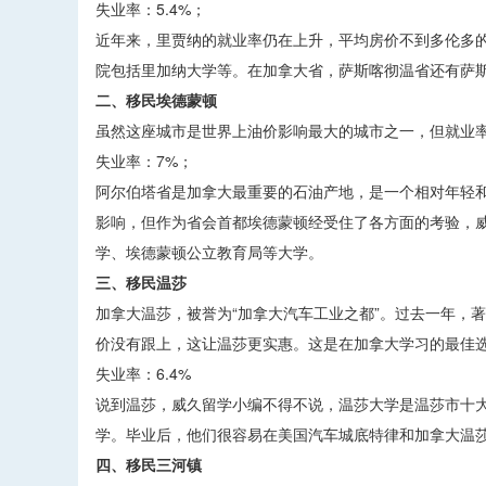
失业率：5.4%；
近年来，里贾纳的就业率仍在上升，平均房价不到多伦多
院包括里加纳大学等。在加拿大省，萨斯喀彻温省还有萨
二、移民埃德蒙顿
虽然这座城市是世界上油价影响最大的城市之一，但就业率
失业率：7%；
阿尔伯塔省是加拿大最重要的石油产地，是一个相对年轻
影响，但作为省会首都埃德蒙顿经受住了各方面的考验，
学、埃德蒙顿公立教育局等大学。
三、移民温莎
加拿大温莎，被誉为“加拿大汽车工业之都”。过去一年，
价没有跟上，这让温莎更实惠。这是在加拿大学习的最佳
失业率：6.4%
说到温莎，威久留学小编不得不说，温莎大学是温莎市十
学。毕业后，他们很容易在美国汽车城底特律和加拿大温
四、移民三河镇