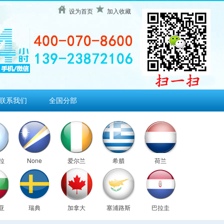
设为首页
加入收藏
联系我们
全国分部
拉
None
爱尔兰
希腊
荷兰
亚
瑞典
加拿大
塞浦路斯
巴拉圭