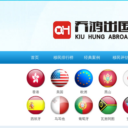
首页
移民排行榜
经典案例
移民评
香港
美国
欧洲
黑山
西班牙
马耳他
葡萄牙
瓦努阿图