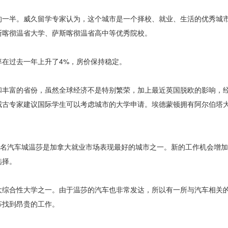
的一半。威久留学专家认为，这个城市是一个择校、就业、生活的优秀城
斯喀彻温省大学、萨斯喀彻温省高中等优秀院校。
在过去一年上升了4%，房价保持稳定。
和丰富的省份，虽然全球经济不是特别繁荣，加上最近英国脱欧的影响，
威古专家建议国际学生可以考虑城市的大学申请。埃德蒙顿拥有阿尔伯塔
著名汽车城温莎是加拿大就业市场表现最好的城市之一。新的工作机会增加了
选择。
大综合性大学之一。由于温莎的汽车也非常发达，所以有一所与汽车相关
莎找到昂贵的工作。