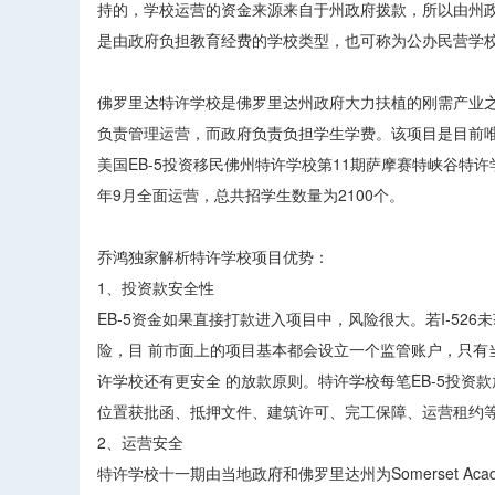
持的，学校运营的资金来源来自于州政府拨款，所以由州
是由政府负担教育经费的学校类型，也可称为公办民营学
佛罗里达特许学校是佛罗里达州政府大力扶植的刚需产业之一
负责管理运营，而政府负责负担学生学费。该项目是目前唯
美国EB-5投资移民佛州特许学校第11期萨摩赛特峡谷特许
年9月全面运营，总共招学生数量为2100个。
乔鸿独家解析特许学校项目优势：
1、投资款安全性
EB-5资金如果直接打款进入项目中，风险很大。若I-5
险，目 前市面上的项目基本都会设立一个监管账户，只有当
许学校还有更安全 的放款原则。特许学校每笔EB-5投资款放
位置获批函、抵押文件、建筑许可、完工保障、运营租约
2、运营安全
特许学校十一期由当地政府和佛罗里达州为Somerset A