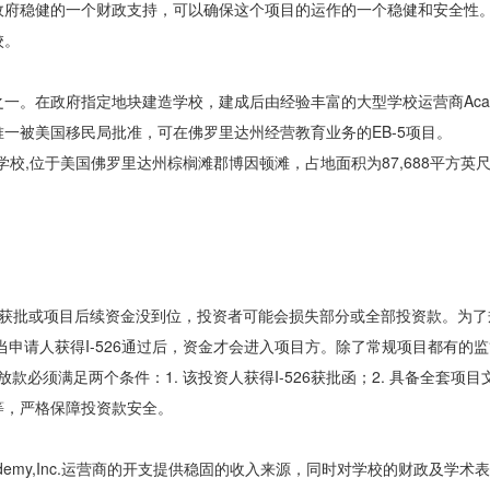
政府稳健的一个财政支持，可以确保这个项目的运作的一个稳健和安全性
校。
。在政府指定地块建造学校，建成后由经验丰富的大型学校运营商Acade
一被美国移民局批准，可在佛罗里达州经营教育业务的EB-5项目。
学校,位于美国佛罗里达州棕榈滩郡博因顿滩，占地面积为87,688平方英尺
26未获批或项目后续资金没到位，投资者可能会损失部分或全部投资款。为
申请人获得I-526通过后，资金才会进入项目方。除了常规项目都有的
款必须满足两个条件：1. 该投资人获得I-526获批函；2. 具备全套项
等，严格保障投资款安全。
cademy,Inc.运营商的开支提供稳固的收入来源，同时对学校的财政及学