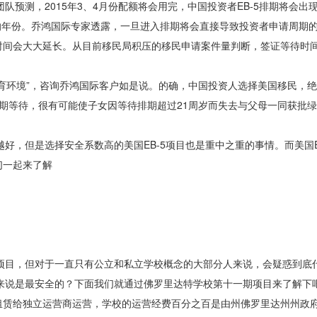
师团队预测，2015年3、4月份配额将会用完，中国投资者EB-5排期将会
”的年份。乔鸿国际专家透露，一旦进入排期将会直接导致投资者申请周期
时间会大大延长。从目前移民局积压的移民申请案件量判断，签证等待时
育环境”，咨询乔鸿国际客户如是说。的确，中国投资人选择美国移民，
期等待，很有可能使子女因等待排期超过21周岁而失去与父母一同获批
好，但是选择安全系数高的美国EB-5项目也是重中之重的事情。而美国EB
们一起来了解
校项目，但对于一直只有公立和私立学校概念的大部分人来说，会疑惑到底
人来说是最安全的？下面我们就通过佛罗里达特学校第十一期项目来了解下
租赁给独立运营商运营，学校的运营经费百分之百是由州佛罗里达州州政