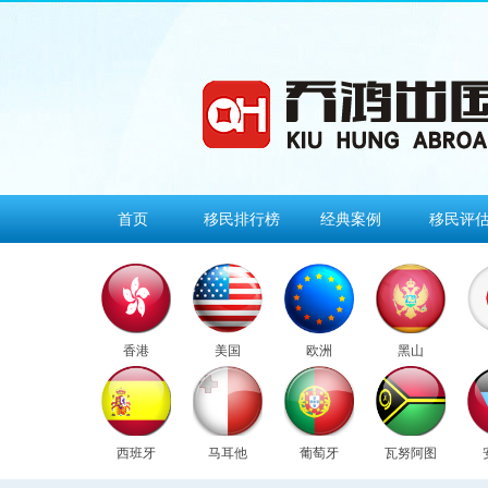
首页
移民排行榜
经典案例
移民评
香港
美国
欧洲
黑山
西班牙
马耳他
葡萄牙
瓦努阿图