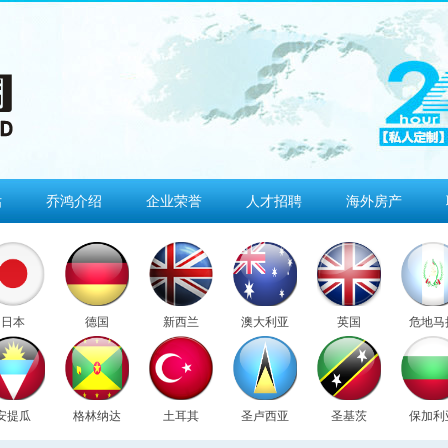
估
乔鸿介绍
企业荣誉
人才招聘
海外房产
日本
德国
新西兰
澳大利亚
英国
危地马
安提瓜
格林纳达
土耳其
圣卢西亚
圣基茨
保加利