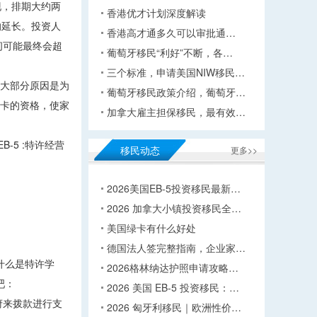
出现，排期大约两
香港优才计划深度解读
的延长。投资人
香港高才通多久可以审批通…
间可能最终会超
葡萄牙移民“利好”不断，各…
三个标准，申请美国NIW移民…
绝大部分原因是为
葡萄牙移民政策介绍，葡萄牙…
绿卡的资格，使家
加拿大雇主担保移民，最有效…
-5 :特许经营
移民动态
更多>>
2026美国EB-5投资移民最新…
2026 加拿大小镇投资移民全…
美国绿卡有什么好处
德国法人签完整指南，企业家…
什么是特许学
2026格林纳达护照申请攻略…
吧：
2026 美国 EB-5 投资移民：…
府来拨款进行支
2026 匈牙利移民｜欧洲性价…