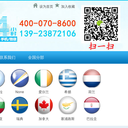
设为首页
加入收藏
联系我们
全国分部
拉
None
爱尔兰
希腊
荷兰
亚
瑞典
加拿大
塞浦路斯
巴拉圭