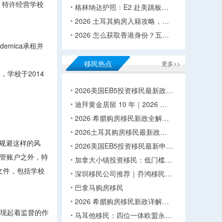
。特许经营学校
格林纳达护照：E2 赴美跳板…
2026 土耳其购房入籍攻略，…
2026 怎么获取香港身份？五…
mica承租并
移民热点
更多>>
，学校于2014
2026美国EB5投资移民最新政…
迪拜黄金居留 10 年｜2026 …
2026 希腊购房移民新政全解…
2026土耳其购房移民最新政…
了规避这样的风
2026美国EB5投资移民最新申…
监管账户之外，特
加拿大小镇投资移民：低门槛…
目文件，包括学校
深圳移民公司推荐｜乔鸿移民…
巴拿马购房移民
2026 希腊购房移民新政详解…
术表现起着监督的作
马耳他移民：四位一体欧盟永…