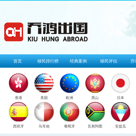
首页
移民排行榜
经典案例
移民评估
乔
香港
美国
欧洲
黑山
日本
西班牙
马耳他
葡萄牙
瓦努阿图
安提瓜