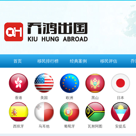
首页
移民排行榜
经典案例
移民评估
乔
香港
美国
欧洲
黑山
日本
西班牙
马耳他
葡萄牙
瓦努阿图
安提瓜