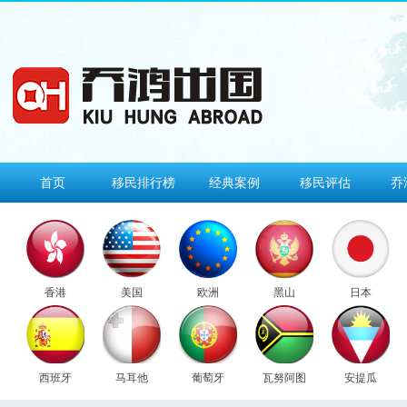
首页
移民排行榜
经典案例
移民评估
乔
香港
美国
欧洲
黑山
日本
西班牙
马耳他
葡萄牙
瓦努阿图
安提瓜