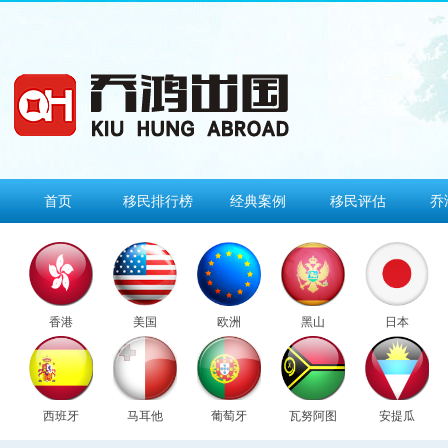
首页
移民排行榜
经典案例
移民评估
乔
香港
美国
欧洲
黑山
日本
西班牙
马耳他
葡萄牙
瓦努阿图
安提瓜