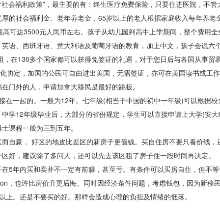
“社会福利政策”，最主要的有：终生医疗免费保险，只要住进医院，不管
厚的社会福利金、老年养老金，65岁以上的老人根据家庭收入每年养老
最高可达3500元人民币左右。孩子从幼儿园到高中上学期间，整个费用全
、英语、西班牙语、意大利语及葡萄牙语的教育，加上中文，孩子会说六
无阻，在130多个国家都可以获得免签证的礼遇，对于您日后与各国从事贸
文化协定，加国的公民可自由进出美国，无需签证，亦可在美国读书或工
挡在门外的人，申请加拿大移民是最好的跳板。
接在一起的。一般为12年。七年级(相当于中国的初中一年级)可以根据校
中学12年级毕业后，大部分的省份规定，学生可以直接申请上大学(安大
博士课程一般为三到五年。
而自豪， 好区的地皮比差区的新房子更值钱。买自住房不要只看价钱，
个区好，建议除了多问人，还可以先去该区租了房子住一段时间再决定。
子在5年内买和卖并不一定有前赚，甚至亏。有条件可以买房自住，但不等
tion，也许比房价升更后悔。同时因经济条件问题，考虑钱包，因为新移
年以上。还是不要买的好。那样会造成心理的负担及情绪的低落。