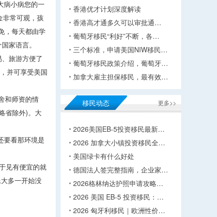
大病小病您的一
香港优才计划深度解读
金非常可观，孩
香港高才通多久可以审批通…
免，每天都由学
葡萄牙移民“利好”不断，各…
个国家语言。
三个标准，申请美国NIW移民…
易、旅游方便了
葡萄牙移民政策介绍，葡萄牙…
作，并可享受美国
加拿大雇主担保移民，最有效…
舍和师资的情
移民动态
更多>>
略省除外)。大
2026美国EB-5投资移民最新…
还要看那环境是
2026 加拿大小镇投资移民全…
美国绿卡有什么好处
于见有便宜的就
德国法人签完整指南，企业家…
民大多一开始没
2026格林纳达护照申请攻略…
2026 美国 EB-5 投资移民：…
2026 匈牙利移民｜欧洲性价…