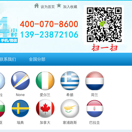
设为首页
加入收藏
联系我们
全国分部
拉
None
爱尔兰
希腊
荷兰
亚
瑞典
加拿大
塞浦路斯
巴拉圭