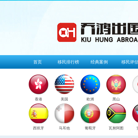
首页
移民排行榜
经典案例
移民评
香港
美国
欧洲
黑山
西班牙
马耳他
葡萄牙
瓦努阿图