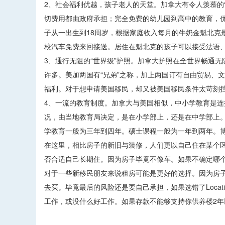
2、社会福利优越，孩子老人的天堂。加拿大有令人羡慕的
切费用都由政府承担；完全免费的幼儿园到高中的教育，优
子从一出生到18周岁，根据家庭收入每月的牛奶金魁北克
校汽车免费来回接送。居住在魁北克的孩子可以接受法语
3、通行无阻的“世界级”护照。加拿大护照在全世界畅通
许多。美加两国有“兄弟”之称，加上两国订有自由贸易、
福利。对于想申请美国移民，却又被美国移民条件太苛刻
4、一流的教育制度。加拿大与美国相似，中小学教育是连
况，由当地教育局决定，是在小学部上，还是在中学部上。
学教育一般为三年到四年。硕士课程一般为一年到两年。
在这里，相比房子的新旧与装修，人们更以自己住在某个区
否合适自己长期住。因为房子毕竟不像车。如果不确定哪
对于一些新移民朋友来说租房可能是更好的选择。因为房
去买。毕竟最后的风险还是要自己承担，如果选错了Loca
工作，或没什么好工作。如果存款不能够支持你供养楼2
​