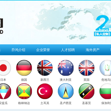
估
乔鸿介绍
企业荣誉
人才招聘
海外房产
日本
德国
新西兰
澳大利亚
英国
危地马
安提瓜
格林纳达
土耳其
圣卢西亚
圣基茨
保加利