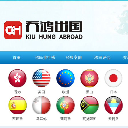
首页
移民排行榜
经典案例
移民评估
乔
香港
美国
欧洲
黑山
日本
西班牙
马耳他
葡萄牙
瓦努阿图
安提瓜