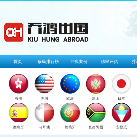
首页
移民排行榜
经典案例
移民评估
乔
香港
美国
欧洲
黑山
日本
西班牙
马耳他
葡萄牙
瓦努阿图
安提瓜