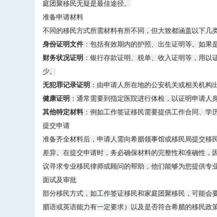
庭团聚移民无疑是最佳途径。
准备申请材料
不同的移民方式所需材料有所不同，但大致都涵盖以下几
身份证明文件
：包括有效期内的护照、出生证明等。如果
财务状况证明
：银行存款证明、税单、收入证明等，用以
少。
无犯罪记录证明
：由申请人所在地的公安机关或相关机构
健康证明
：通常需要到指定医院进行体检，以证明申请人
其他特定材料
：例如工作签证移民需要提供工作合同、学
提交申请
准备齐全材料后，申请人需向希腊领事馆或移民局提交移
差异。在提交申请时，务必确保材料的完整性和准确性，
议寻求专业移民律师或顾问的帮助，他们能够为您提供专
面试及审批
部分移民方式，如工作签证移民和家庭团聚移民，可能会
腊语或英语能力有一定要求）以及是否符合希腊的移民政