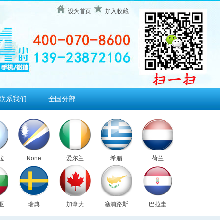
设为首页
加入收藏
联系我们
全国分部
拉
None
爱尔兰
希腊
荷兰
亚
瑞典
加拿大
塞浦路斯
巴拉圭