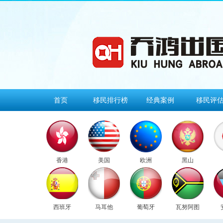
首页
移民排行榜
经典案例
移民评
香港
美国
欧洲
黑山
西班牙
马耳他
葡萄牙
瓦努阿图