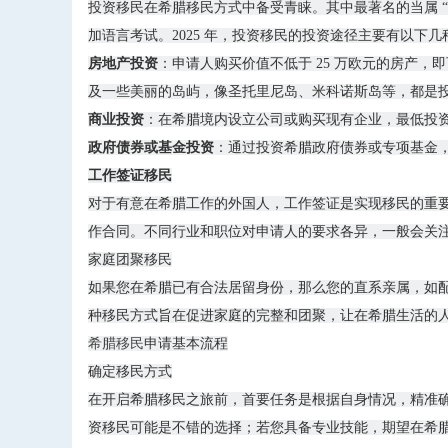
投资移民在希腊移民方式中备受青睐。其中最著名的当属 
加语言考试。2025 年，投资移民的投资途径主要有以下几
房地产投资
：申请人购买价值不低于 25 万欧元的房产
及一些美丽的岛屿，像圣托里尼岛、米科诺斯岛等，都是
商业投资
：在希腊境内设立公司或购买现有企业，最低投资
政府债券或基金投资
：通过投资希腊政府债券或专项基金
工作签证移民
对于有意在希腊工作的外国人，工作签证是实现移民的重
作合同。不同行业和职位对申请人的要求各异，一般会关
家庭团聚移民
如果您在希腊已有合法居留身份，那么您的直系亲属，如
种移民方式旨在促进家庭的完整和团聚，让在希腊生活的
希腊
移民
申请基本流程
确定移民方式
在开启希腊移民之旅前，首要任务是根据自身情况，精准
资移民可能是不错的选择；若您具备专业技能，期望在希