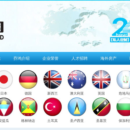
估
乔鸿介绍
企业荣誉
人才招聘
海外房产
日本
德国
新西兰
澳大利亚
英国
危地马
安提瓜
格林纳达
土耳其
圣卢西亚
圣基茨
保加利