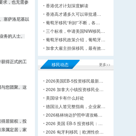
要求，也无需参
香港优才计划深度解读
香港高才通多久可以审批通…
典、塞萨洛尼基以
葡萄牙移民“利好”不断，各…
三个标准，申请美国NIW移民…
展业务的人士。
葡萄牙移民政策介绍，葡萄牙…
加拿大雇主担保移民，最有效…
并获得正式的工
移民动态
更多>>
2026美国EB-5投资移民最新…
腊与您团聚。这
2026 加拿大小镇投资移民全…
美国绿卡有什么好处
德国法人签完整指南，企业家…
2026格林纳达护照申请攻略…
获得居留权，投
2026 美国 EB-5 投资移民：…
有亲属定居，家
2026 匈牙利移民｜欧洲性价…