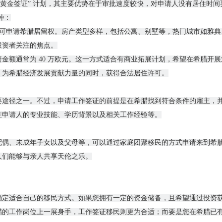
“黄金签证” 计划，其主要优势在于审批速度较快，对申请人没有居住时间
种：
，即可申请希腊居留权。房产类型多样，包括公寓、别墅等，热门城市如雅
投资者关注的焦点。
金额通常为 40 万欧元。这一方式适合有商业拓展计划，希望在希腊开
，为希腊经济发展贡献力量的同时，获得合法居住许可。
要途径之一。不过，申请工作签证的前提是在希腊找到符合条件的雇主，
注申请人的专业技能、学历背景以及相关工作经验等。
配偶、未成年子女以及父母等，可以通过家庭团聚移民的方式申请来到希
人们能够与亲人共享天伦之乐。
确定适合自己的移民方式。如果您拥有一定的资金储备，且希望通过投资
腊的工作岗位上一展身手，工作签证移民则更为合适；而要是您在希腊已