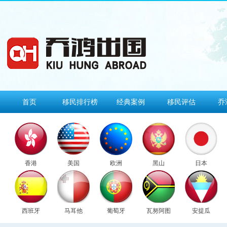
首页
移民排行榜
经典案例
移民评估
乔
香港
美国
欧洲
黑山
日本
西班牙
马耳他
葡萄牙
瓦努阿图
安提瓜