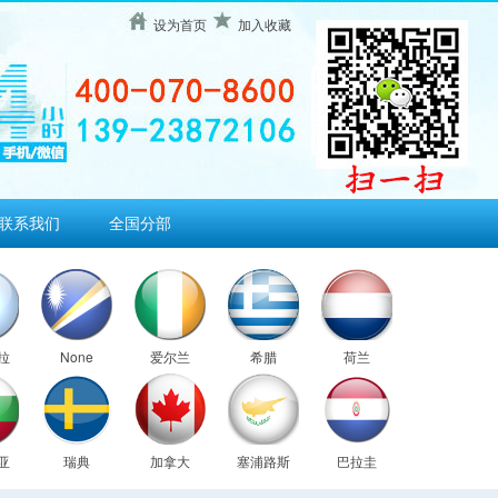
设为首页
加入收藏
联系我们
全国分部
拉
None
爱尔兰
希腊
荷兰
亚
瑞典
加拿大
塞浦路斯
巴拉圭