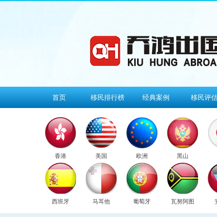
首页
移民排行榜
经典案例
移民评
香港
美国
欧洲
黑山
西班牙
马耳他
葡萄牙
瓦努阿图