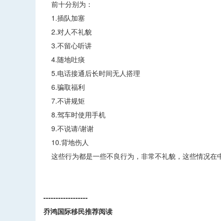
前十分别为：
1.插队加塞
2.对人不礼貌
3.不留心听讲
4.随地吐痰
5.电话接通后长时间无人搭理
6.骗取福利
7.不讲规矩
8.驾车时使用手机
9.不说请/谢谢
10.背地伤人
这些行为都是一些不良行为，非常不礼貌，这些情况在中
------------------
乔鸿国际移民推荐阅读