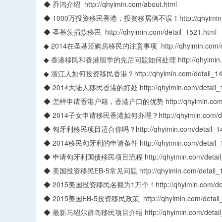
◆
乔鸿介绍
http://qhyimin.com/about.html
◆
1000万投资移民香港，投资移居俩不误
！
http://qhyimi
◆
圣基茨捐款移民
http://qhyimin.com/detail_1521.html
◆
2014在圣基茨购房移民的注意事项
http://qhyimin.com/
◆
香港移民和香港留学的先后问题如何处理
http://qhyimi
◆
浙江人如何投资移民香港
？
http://qhyimin.com/detail_1
◆
2014大陆人移民香港的好处
http://qhyimin.com/detail
◆
怎样申请香港户籍，香港户口的优势
http://qhyimin.co
◆
2014子女申请移民香港如何办理
？
http://qhyimin.com/
◆
匈牙利移民项目适合你吗
？
http://qhyimin.com/detail_1
◆
2014移民匈牙利的申请条件
http://qhyimin.com/detail
◆
申请匈牙利国债移民项目流程
http://qhyimin.com/detai
◆
美国投资移民EB-5常见问题
http://qhyimin.com/detail
◆
2015美国投资移民名额为1万个
！
http://qhyimin.com/d
◆
2015美国EB-5投资移民政策
http://qhyimin.com/detai
◆
最新马绍尔群岛移民项目介绍
http://qhyimin.com/detai