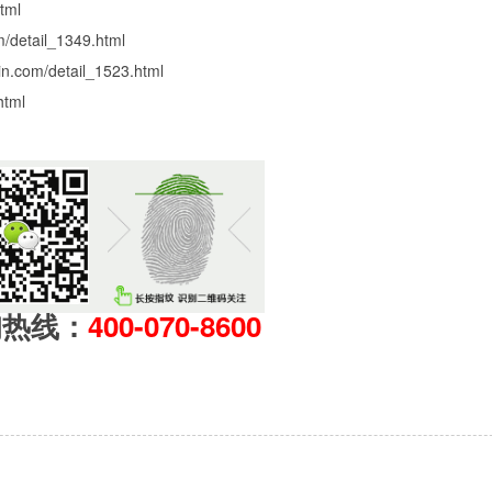
tml
m/detail_1349.html
min.com/detail_1523.html
html
询热线：
400-070-8600