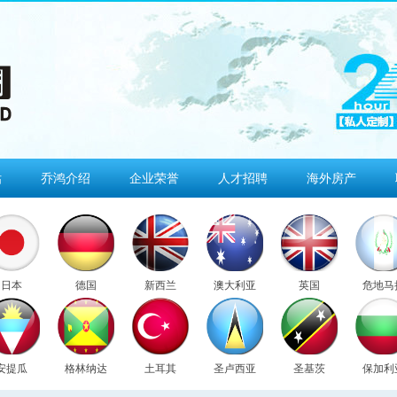
估
乔鸿介绍
企业荣誉
人才招聘
海外房产
日本
德国
新西兰
澳大利亚
英国
危地马
安提瓜
格林纳达
土耳其
圣卢西亚
圣基茨
保加利