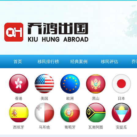
首页
移民排行榜
经典案例
移民评估
乔
香港
美国
欧洲
黑山
日本
西班牙
马耳他
葡萄牙
瓦努阿图
安提瓜