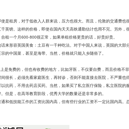
是租房，对于低收入人群来说，压力也很大。而且，伦敦的交通费也很贵
五千英镑。这样的价格，即使在国内天天高铁通勤估计也用不完。另外，
租一个月600-800很正常，如果单租价格更贵的话，好贵好贵。
话来形容英国美食：土豆有一千种吃法。对于中国人来说，英国的大部
正宗的中国菜，甚至是海带。当然，价格就只能入乡随俗了。
本上是免费的，但也有收费的地方，比如牙医，不仅要自费，而且价格不
时间很长，必须先看家庭医生，再转诊，否则不能直接去医院，不严重也
可以抗药，不用去药店买药。当然，如果买了私立医疗保险，私立医院的
好。但是，在高等教育阶段，优秀大学的数量还是非常多的。
通和低技能工作的工资比国内高，但有些行业的工资不一定比国内高。