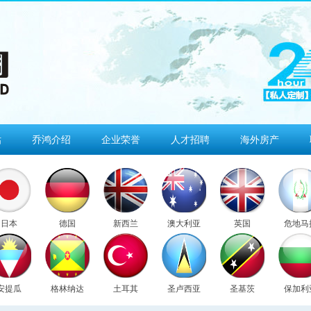
估
乔鸿介绍
企业荣誉
人才招聘
海外房产
日本
德国
新西兰
澳大利亚
英国
危地马
安提瓜
格林纳达
土耳其
圣卢西亚
圣基茨
保加利