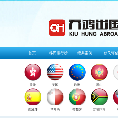
首页
移民排行榜
经典案例
移民评
香港
美国
欧洲
黑山
西班牙
马耳他
葡萄牙
瓦努阿图