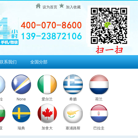
设为首页
加入收藏
联系我们
全国分部
拉
None
爱尔兰
希腊
荷兰
亚
瑞典
加拿大
塞浦路斯
巴拉圭