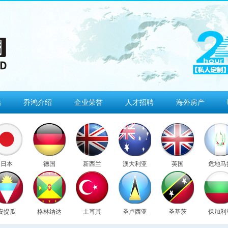
估
乔鸿介绍
企业荣誉
人才招聘
海外房产
日本
德国
新西兰
澳大利亚
英国
危地马
安提瓜
格林纳达
土耳其
圣卢西亚
圣基茨
保加利