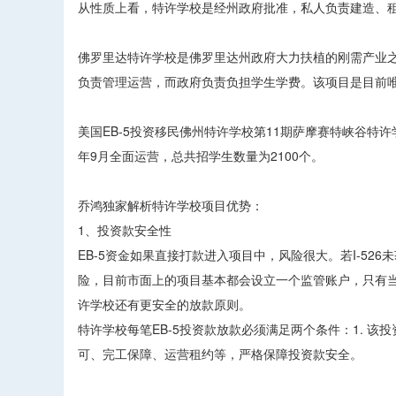
从性质上看，特许学校是经州政府批准，私人负责建造、
佛罗里达特许学校是佛罗里达州政府大力扶植的刚需产业之一
负责管理运营，而政府负责负担学生学费。该项目是目前唯
美国EB-5投资移民佛州特许学校第11期萨摩赛特峡谷特许
年9月全面运营，总共招学生数量为2100个。
乔鸿独家解析特许学校项目优势：
1、投资款安全性
EB-5资金如果直接打款进入项目中，风险很大。若I-5
险，目前市面上的项目基本都会设立一个监管账户，只有当
许学校还有更安全的放款原则。
特许学校每笔EB-5投资款放款必须满足两个条件：1. 该
可、完工保障、运营租约等，严格保障投资款安全。