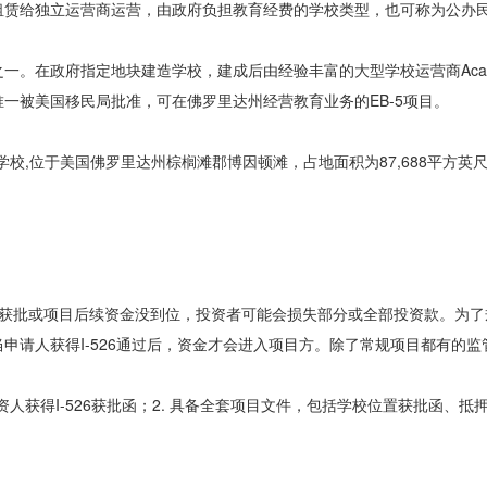
租赁给独立运营商运营，由政府负担教育经费的学校类型，也可称为公办
。在政府指定地块建造学校，建成后由经验丰富的大型学校运营商Acade
一被美国移民局批准，可在佛罗里达州经营教育业务的EB-5项目。
学校,位于美国佛罗里达州棕榈滩郡博因顿滩，占地面积为87,688平方英尺
26未获批或项目后续资金没到位，投资者可能会损失部分或全部投资款。为
申请人获得I-526通过后，资金才会进入项目方。除了常规项目都有的监
投资人获得I-526获批函；2. 具备全套项目文件，包括学校位置获批函、抵