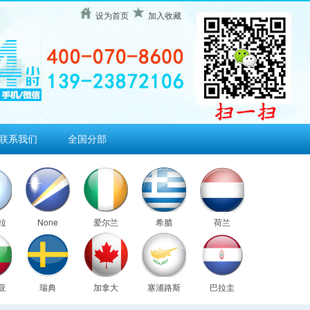
设为首页
加入收藏
联系我们
全国分部
拉
None
爱尔兰
希腊
荷兰
亚
瑞典
加拿大
塞浦路斯
巴拉圭