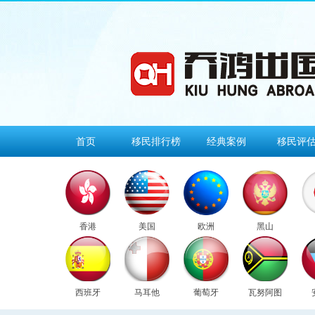
首页
移民排行榜
经典案例
移民评
香港
美国
欧洲
黑山
西班牙
马耳他
葡萄牙
瓦努阿图