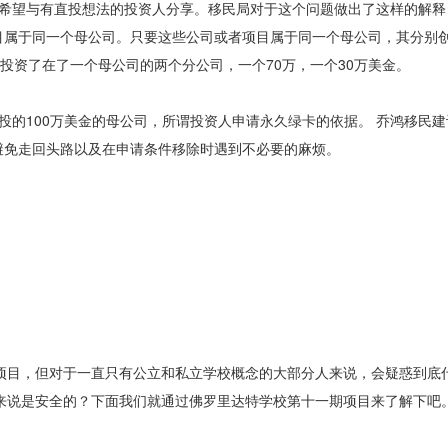
希望与有直投想法的投资人分享。移民局对于这个问题做出了这样的解释
目属于同一个母公司。只要这些公司或者项目属于同一个母公司，其分别
投资了在了一个母公司的两个分公司，一个70万，一个30万美金。
的100万美金的母公司，所谓投资人申请永久绿卡的依据。 乔鸿移民
避免走回头路以及在申请条件移除时遇到不必要的麻烦。
校项目，但对于一直只有公立和私立学校概念的大部分人来说，会疑惑到底
人来说是安全的？下面我们就通过佛罗里达特学校第十一期项目来了解下吧