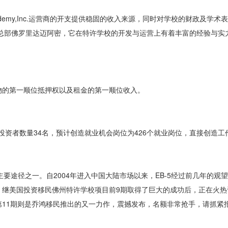
cademy,Inc.运营商的开支提供稳固的收入来源，同时对学校的财政及学
emica总部佛罗里达迈阿密，它在特许学校的开发与运营上有着丰富的经验与
物的第一顺位抵押权以及租金的第一顺位收入。
5投资者数量34名，预计创造就业机会岗位为426个就业岗位，直接创造工作
主要途径之一。自2004年进入中国大陆市场以来，EB-5经过前几年的观
继美国投资移民佛州特许学校项目前9期取得了巨大的成功后，正在火热
11期则是乔鸿移民推出的又一力作，震撼发布，名额非常抢手，请抓紧