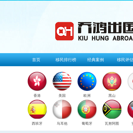
首页
移民排行榜
经典案例
移民评
香港
美国
欧洲
黑山
西班牙
马耳他
葡萄牙
瓦努阿图