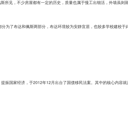
布达佩斯所见，不少房屋都有一定的历史，质量也属于慢工出细活，外墙虽则
分为了布达和佩斯两部分，布达环境较为安静宜居，也较多学校建校于
振国家经济，于2012年12月出台了国债移民法案。其中的核心内容就