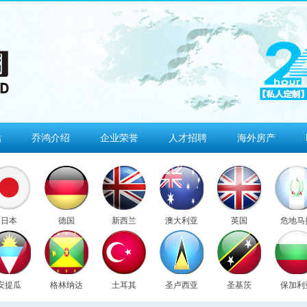
估
乔鸿介绍
企业荣誉
人才招聘
海外房产
日本
德国
新西兰
澳大利亚
英国
危地马
安提瓜
格林纳达
土耳其
圣卢西亚
圣基茨
保加利