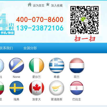
设为首页
加入收藏
联系我们
全国分部
拉
None
爱尔兰
希腊
荷兰
亚
瑞典
加拿大
塞浦路斯
巴拉圭