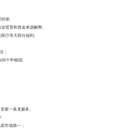
担保;
业背景和资金来源解释;
医疗等大部分福利;
活；
6个申根国;
、安家一条龙服务。
！
稳居市场第一；