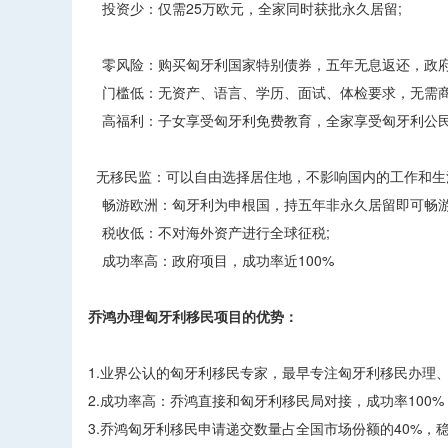
投资少：仅需25万欧元，全家同时获批永久居留;
零风险：购买匈牙利国家特别债券，五年无息返还，政府
门槛低：无资产、语言、学历、面试、体检要求，无需商
高福利：子女享受匈牙利免费教育，全家享受匈牙利公民
无移民监：可以自由选择居住地，不影响国内的工作和生
畅游欧洲：匈牙利为申根国，持五年非永久居留即可畅游2
税收低：不对海外资产进行全球征税;
成功率高：政府项目，成功率近100%
乔鸿办理匈牙利移民项目的优势：
1.业界公认的匈牙利移民专家，最早专注匈牙利移民办理
2.成功率高：乔鸿直接和匈牙利移民局对接，成功率100%
3.乔鸿匈牙利移民申请递交数量占全国市场份额的40%，